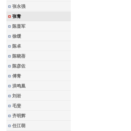
张永强
张青
陈显军
徐缓
陈卓
陈晓蓓
陈彦佐
傅青
洪鸣凰
刘岩
毛斐
齐明辉
任江萌