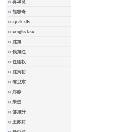
蒋华良
熊志奇
ap de silv
sangho koo
沈旭
钱旭红
任德权
沈寅初
陈卫东
郑静
朱进
邵旭升
王苏莉