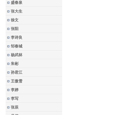
盛春泉
张大生
徐文
张阳
李诗良
邹春城
杨武林
朱彬
孙君江
王傲雪
李婷
李写
张辰