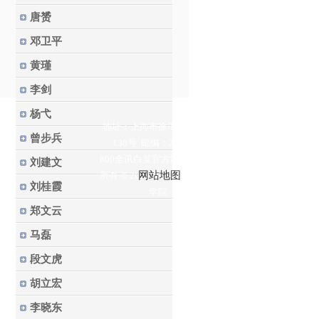
唐赟
邓卫平
黄瑾
李剑
杨弋
地址：上海市徐汇区梅陇路
曾步兵
130号 邮编：200237
800全讯白菜官方网站的版权
刘建文
网站地图
所有 © 2023 华东理工大学药
刘桂霞
学院
郑文云
马磊
段文虎
胡立宏
李晓东