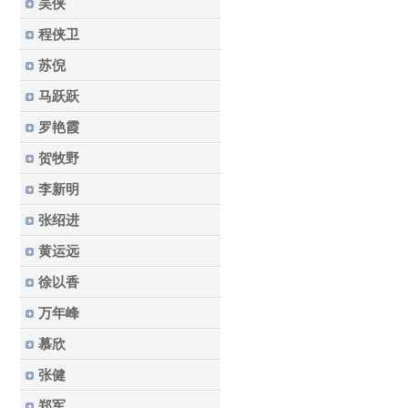
吴侠
程侠卫
苏倪
马跃跃
罗艳霞
贺牧野
李新明
张绍进
黄运远
徐以香
万年峰
慕欣
张健
郑军