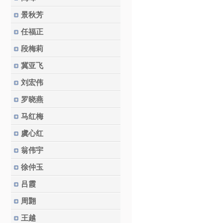
景秋芳
任福正
段梅莉
冀亚飞
刘宏伟
罗晓燕
马红梅
虞心红
翁伟宇
徐仲玉
吕霞
周翾
王越