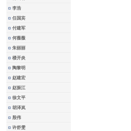
李浩
任国宾
付建军
何薇薇
朱丽丽
楼开炎
陶黎明
赵建宏
赵振江
徐文平
胡泽岚
殷伟
许舒雯