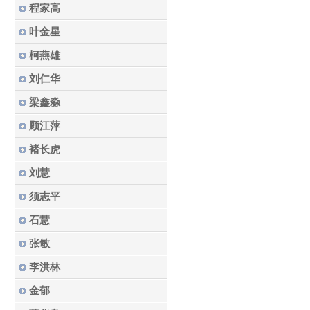
程家高
叶金星
柯燕雄
刘仁华
梁鑫淼
顾江萍
褚长虎
刘慧
须志平
石慧
张敏
李洪林
金郁