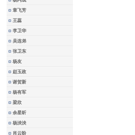
杨丙成
章飞芳
王蕊
李卫华
吴连弟
张卫东
杨友
赵玉政
谢贺新
杨有军
梁欣
余星昕
杨泱泱
肖云盼