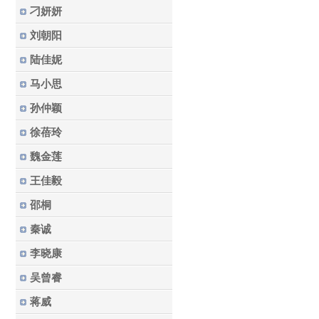
刁妍妍
刘朝阳
陆佳妮
马小思
孙仲颖
徐蓓玲
魏金莲
王佳毅
邵桐
秦诚
李晓康
吴曾睿
蒋威