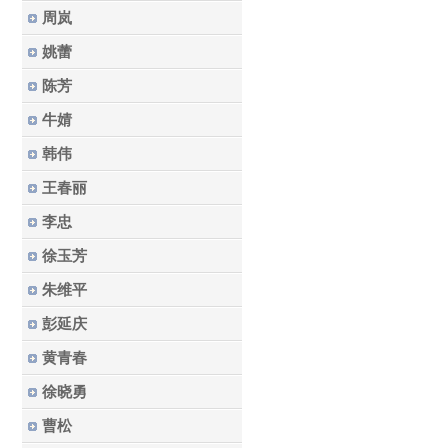
周岚
姚蕾
陈芳
牛婧
韩伟
王春丽
李忠
徐玉芳
朱维平
彭延庆
黄青春
徐晓勇
曹松