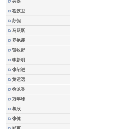
吴侠
程侠卫
苏倪
马跃跃
罗艳霞
贺牧野
李新明
张绍进
黄运远
徐以香
万年峰
慕欣
张健
郑军