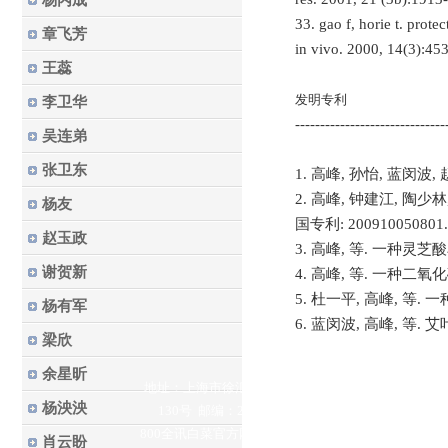
杨丙成
33.
gao f, horie t.
protect
章飞芳
in vivo. 2000, 14(3):453
王蕊
发明专利
李卫华
------------------------------
吴连弟
张卫东
1. 高峰, 孙怡, 蓝闵波,
2. 高峰, 钟建江, 陶
杨友
国专利: 200910050801.8
赵玉政
3. 高峰, 等. 一种灵
谢贺新
4. 高峰, 等. 一种
5. 杜一平, 高峰, 
杨有军
6. 蓝闵波, 高峰, 等
梁欣
余星昕
地址：上海市徐汇区梅陇路
杨泱泱
130号 邮编：200237
800全讯白菜官方网站的版权
肖云盼