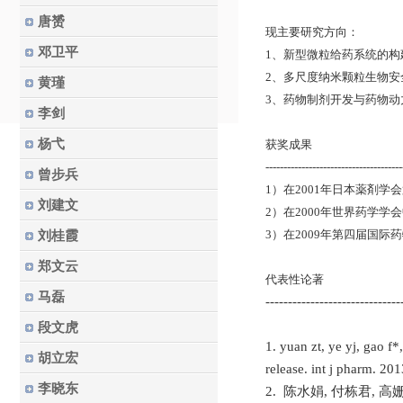
唐赟
现主要研究方向：
邓卫平
1、新型微
2、多尺度纳米颗粒生物
黄瑾
3、药物制剂开发与药物动
李剑
杨弋
获奖成果
--------------------------------------
曾步兵
1）在2001年日本薬剤学
刘建文
2）在2000年世界药学学
3）在2009年第四届国际
刘桂霞
郑文云
代表性论著
马磊
------------------------------
段文虎
1. yuan zt, ye yj, gao f
胡立宏
release. int j pharm. 20
李晓东
2. 陈水娟, 付栋君, 高