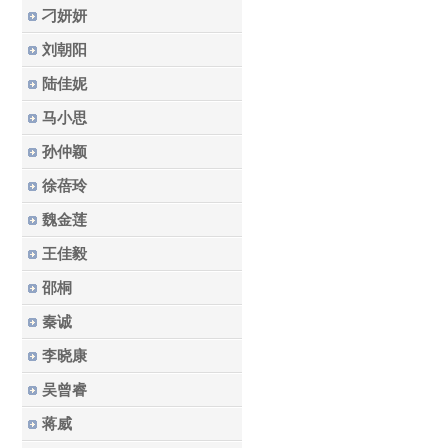
刁妍妍
刘朝阳
陆佳妮
马小思
孙仲颖
徐蓓玲
魏金莲
王佳毅
邵桐
秦诚
李晓康
吴曾睿
蒋威