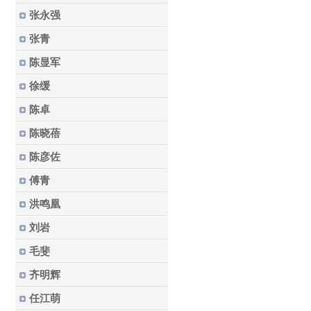
张永强
张青
陈显军
徐缓
陈卓
陈晓蓓
陈彦佐
傅青
洪鸣凰
刘岩
毛斐
齐明辉
任江萌