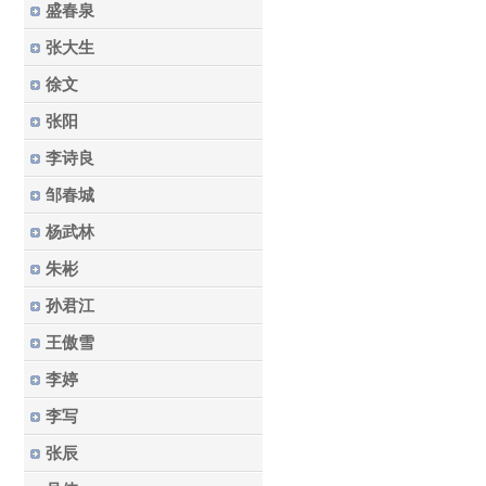
盛春泉
张大生
徐文
张阳
李诗良
邹春城
杨武林
朱彬
孙君江
王傲雪
李婷
李写
张辰