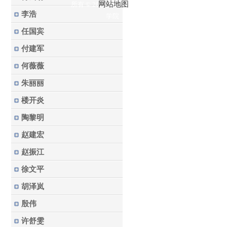
网站地图
所有 © 2023 华东理工大学药
李浩
学院
任国宾
付建军
何薇薇
朱丽丽
楼开炎
陶黎明
赵建宏
赵振江
徐文平
胡泽岚
殷伟
许舒雯