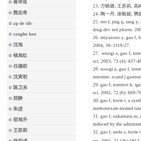
蒋华良
23. 万晓璐, 王苏莉, 
熊志奇
24. 陶一丹, 谢毅妮, 
25. ren f, jing q, tang y
ap de silv
drug dev ind pharm. 200
sangho koo
26. miyazono y, gao f, ho
沈旭
2004, 39: 1119-27.
27.
sosogi a, gao f, tomi
钱旭红
sci. 2003, 73 (4): 437-4
任德权
28.
sosogi a, gao f, tomim
intestine. scand j gastro
沈寅初
29.
gao f, tomitori h, iga
陈卫东
sci. 2002, 72 (6): 669-7
郑静
30.
gao f, horie t.
a synth
methotrexate-treated rat
朱进
31.
gao f, nakamaru m, m
邵旭升
induced by the administr
王苏莉
32.
gao f, ueda s, horie t
res. 2001, 21 (3b):1913-