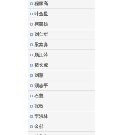
程家高
叶金星
柯燕雄
刘仁华
梁鑫淼
顾江萍
褚长虎
刘慧
须志平
石慧
张敏
李洪林
金郁