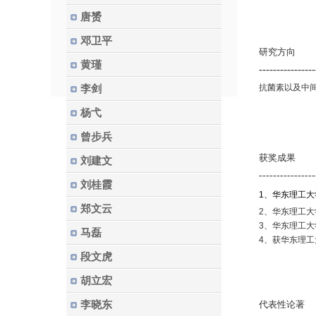
唐赟
邓卫平
研究方向
黄瑾
----------------
抗菌素以及中
李剑
杨弋
曾步兵
获奖成果
刘建文
----------------
刘桂霞
1
、华东理工大
郑文云
2
、华东理工大
3
、华东理工大
马磊
4
、获华东理工
段文虎
胡立宏
李晓东
代表性论著