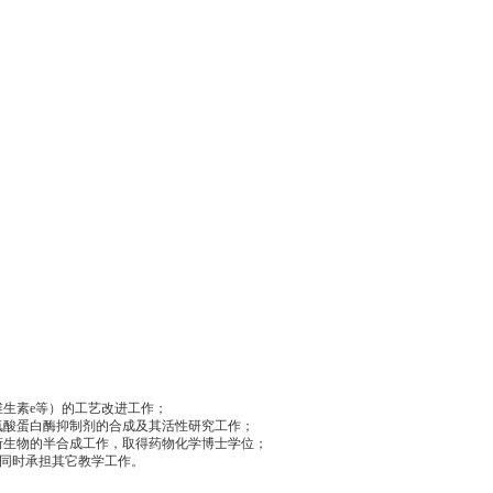
维生素
e
等）的工艺改进工作；
氨酸蛋白酶抑制剂的合成及其活性研究工作；
衍生物的半合成工作，取得药物化学博士学位；
同时承担其它教学工作。