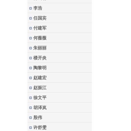
李浩
任国宾
付建军
何薇薇
朱丽丽
楼开炎
陶黎明
赵建宏
赵振江
徐文平
胡泽岚
殷伟
许舒雯