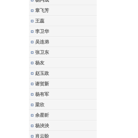
杨丙成
章飞芳
王蕊
李卫华
吴连弟
张卫东
杨友
赵玉政
谢贺新
杨有军
梁欣
余星昕
杨泱泱
肖云盼