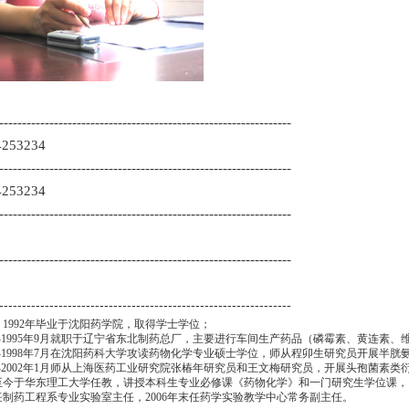
----------------------------------------------------------------
4253234
----------------------------------------------------------------
4253234
----------------------------------------------------------------
----------------------------------------------------------------
----------------------------------------------------------------
。
1992
年毕业于沈阳药学院，取得学士学位；
-1995
年
9
月就职于辽宁省东北制药总厂，主要进行车间生产药品（磷霉素、黄连素、
-1998
年
7
月在沈阳药科大学攻读药物化学专业硕士学位，师从程卯生研究员开展半胱
-2002
年
1
月师从上海医药工业研究院张椿年研究员和王文梅研究员，开展头孢菌素类
至今于华东理工大学任教，讲授本科生专业必修课《药物化学》和一门研究生学位课，
任制药工程系专业实验室主任，
2006
年末任药学实验教学中心常务副主任。