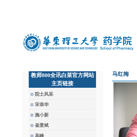
中文
|
english
马红梅
教师800全讯白菜官方网站
主页链接
院士风采
宋恭华
施小新
崔景斌
高峰