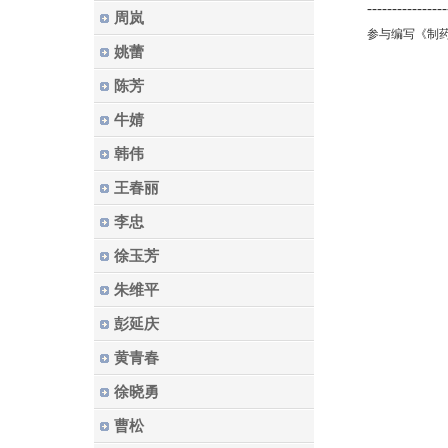
----------------
周岚
参与编写《制
姚蕾
陈芳
牛婧
韩伟
王春丽
李忠
徐玉芳
朱维平
彭延庆
黄青春
徐晓勇
曹松