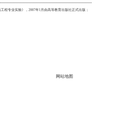
----------------------------------------------------------------
药工程专业实验》，
2007
年
1
月由高等教育出版社正式出版；
地址：上海市徐汇区梅陇路130号 邮编：200237
800全讯白菜官方网站的版权所有 © 2023 华东理工大学药学院
网站地图