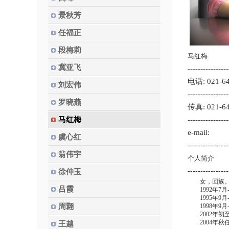
景秋芳
任福正
段梅莉
马红梅
冀亚飞
----------------
电话: 021-6
刘宏伟
----------------
罗晓燕
传真: 021-6
马红梅
----------------
e-mail:
虞心红
----------------
翁伟宇
个人简介
----------------
徐仲玉
女，回族
吕霞
1992
年
7
月
1995
年
9
月
周翾
1998
年
9
月
2002
年初
2004
年秋
王越