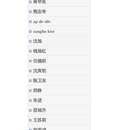
蒋华良
熊志奇
ap de silv
sangho koo
沈旭
钱旭红
任德权
沈寅初
陈卫东
郑静
朱进
邵旭升
王苏莉