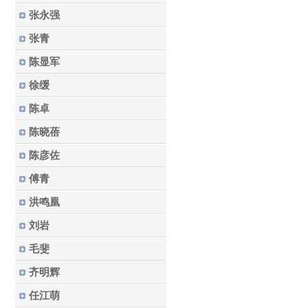
张永强
张青
陈显军
徐缓
陈卓
陈晓蓓
陈彦佐
傅青
洪鸣凰
刘岩
毛斐
齐明辉
任江萌