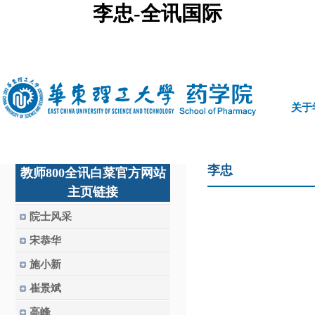
李忠-全讯国际
中文
|
english
关于
李忠
教师800全讯白菜官方网站
主页链接
院士风采
宋恭华
施小新
崔景斌
高峰