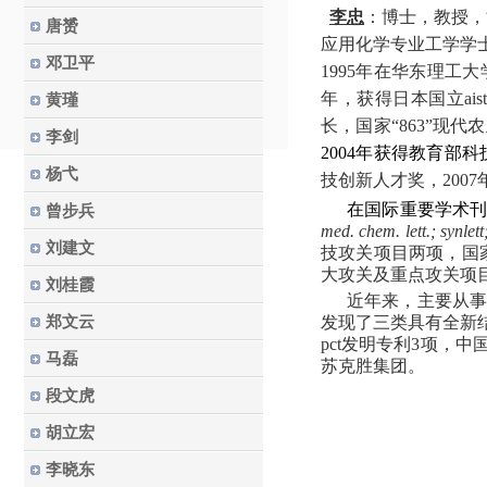
李忠
：博士，教授，
唐赟
应用化学专业工学学
邓卫平
1995
年在华东理工大
年，获得日本国立
ais
黄瑾
长，国家
“
863”
现代农
李剑
2004
年获得教育部科
杨弋
技创新人才奖，
2007
在国际重要学术
曾步兵
med. chem. lett.; synlett
刘建文
技攻关项目两项，国
大攻关及重点攻关项
刘桂霞
近年来，主要从
郑文云
发现了三类具有全新
pct
发明专利
3
项，中
马磊
苏克胜集团。
段文虎
胡立宏
李晓东