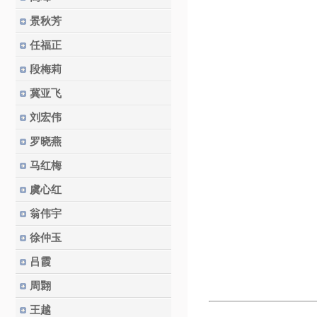
景秋芳
任福正
段梅莉
冀亚飞
刘宏伟
罗晓燕
马红梅
虞心红
翁伟宇
徐仲玉
吕霞
周翾
王越