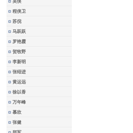
吴侠
程侠卫
苏倪
马跃跃
罗艳霞
贺牧野
李新明
张绍进
黄运远
徐以香
万年峰
慕欣
张健
郑军