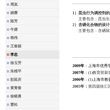
周岚
姚蕾
1
）昆虫行为调控剂的
主要包含：昆虫生
陈芳
2
）含硒化合物的设计
牛婧
主要包含：含硒除
韩伟
王春丽
李忠
徐玉芳
2009
年
：上海市优秀
朱维平
2007
年
：
(1
)
教育部新
2006
年
：
(1
)
上海市教
彭延庆
2005
年：
第四届徐汇
黄青春
徐晓勇
曹松