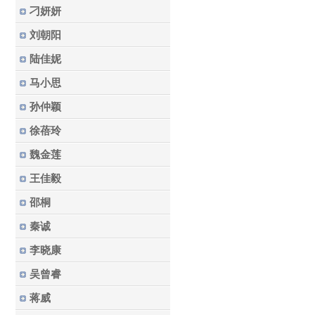
刁妍妍
刘朝阳
陆佳妮
马小思
孙仲颖
徐蓓玲
魏金莲
王佳毅
邵桐
秦诚
李晓康
吴曾睿
蒋威