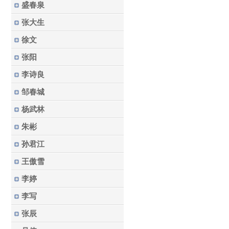
盛春泉
张大生
徐文
张阳
李诗良
邹春城
杨武林
朱彬
孙君江
王傲雪
李婷
李写
张辰