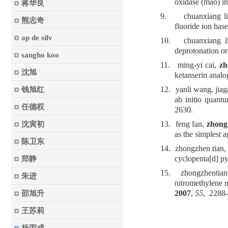
oxidase (mao) in
蒋华良
9.
chuanxiang l
熊志奇
fluoride ion bas
ap de silv
10.
chuanxiang 
deprotonation or
sangho koo
11.
ming-yi cai,
zh
沈旭
ketanserin analo
12.
yanli wang, jia
钱旭红
ab initio quant
任德权
2630.
13.
feng fan,
zhong 
沈寅初
as the simplest 
陈卫东
14.
zhongzhen tian,
cyclopenta[d] py
郑静
15.
zhongzhentia
朱进
nitromethylene n
2007
,
55
, 2288
邵旭升
王苏莉