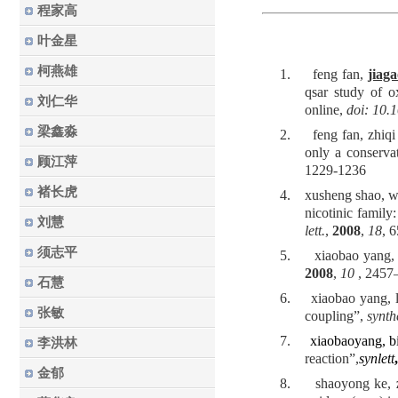
程家高
叶金星
柯燕雄
1.
feng fan,
jiag
qsar study of o
刘仁华
online,
doi: 10.
梁鑫淼
2.
feng fan, zhiq
only a conserva
顾江萍
1229-1236
褚长虎
4.
xusheng shao, 
nicotinic family:
刘慧
lett.
,
2008
,
18
, 
须志平
5.
xiaobao yang,
2008
,
10
, 2457
石慧
6.
xiaobao yang, 
张敏
coupling”,
synth
7.
xiaobao
yang, b
李洪林
reaction”,
synlett
,
金郁
8.
shaoyong ke,