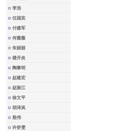
李浩
任国宾
付建军
何薇薇
朱丽丽
楼开炎
陶黎明
赵建宏
赵振江
徐文平
胡泽岚
殷伟
许舒雯