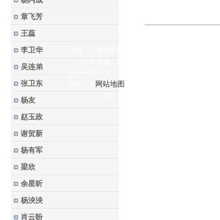
杨丙成
章飞芳
王蕊
李卫华
地址：上海市徐汇区梅陇路
130号 邮编：200237
吴连弟
800全讯白菜官方网站的版权
张卫东
网站地图
所有 © 2023 华东理工大学药
学院
杨友
赵玉政
谢贺新
杨有军
梁欣
余星昕
杨泱泱
肖云盼