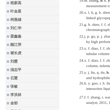
19.
m. zhang,
b. c. 
程家高
measurement of
叶金星
20.
x. l. li, g. b. she
linked glycope
柯燕雄
21.
g. b. shen, f. f.
刘仁华
chromatograph
梁鑫淼
22.
j. p. gu, p. j. zh
by high perfor
顾江萍
23.
x. f. diao, f. f. 
褚长虎
tubular column 
24.
x. f. diao, f. f. 
刘慧
column,
talanta
须志平
25.
y. j. liu, q. du,
b.
and hydrophilic
石慧
26.
h. y. guo, r. h. liu
张敏
interaction liq
李洪林
27.
f. f. zhang, r. wa
analyst
, 2011,
金郁