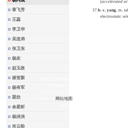
杨丙成
(
accelerated ar
章飞芳
37.
b. c. yang
, m. t
electrostatic s
王蕊
李卫华
吴连弟
张卫东
杨友
赵玉政
谢贺新
地址：上海市徐汇区梅陇路
130号 邮编：200237
杨有军
800全讯白菜官方网站的版权
梁欣
网站地图
所有 © 2023 华东理工大学药
学院
余星昕
杨泱泱
肖云盼