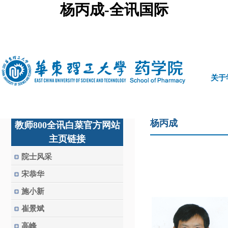
杨丙成-全讯国际
中文
|
english
关于
杨丙成
教师800全讯白菜官方网站
主页链接
院士风采
宋恭华
施小新
崔景斌
高峰