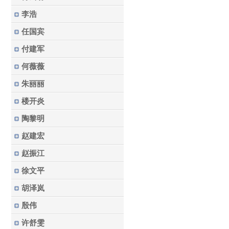
李浩
任国宾
付建军
何薇薇
朱丽丽
楼开炎
陶黎明
赵建宏
赵振江
徐文平
胡泽岚
殷伟
许舒雯