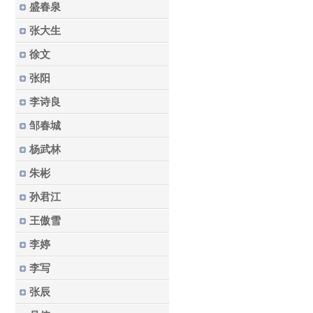
盛春泉
张大生
徐文
张阳
李诗良
邹春城
杨武林
朱彬
孙君江
王傲雪
李婷
李写
张辰