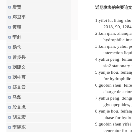
唐赟
近期发表的主要论
邓卫平
1.
yifei lu, liting zh
2018, 90, 128
黄瑾
2.
kun qian, zhanqia
李剑
hydrophilic int
3.
kun qian, yahui p
杨弋
interaction liq
曾步兵
4.
yahui peng, feifa
sio2 stationary
刘建文
5.
yanjie hou, feifa
刘桂霞
for hydrophilic
6.
guobin shen, feife
郑文云
charge detector
马磊
7.
yahui peng, dongm
glycopeptides, 
段文虎
8.
yanjie hou, feifa
胡立宏
phase for hydro
9.
guobin shen,yifei 
李晓东
generator for i