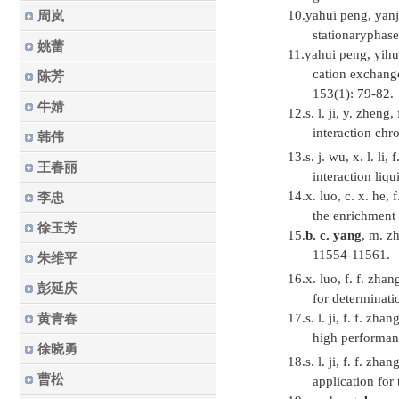
10.
yahui peng, yanj
周岚
stationary
phase
姚蕾
11.
yahui peng, yihu
cation exchange
陈芳
153(1): 79-82.
牛婧
12.
s. l. ji, y. zheng
interaction ch
韩伟
13.
s. j. wu, x. l. li,
王春丽
interaction liq
14.
x. luo, c. x. he, 
李忠
the enrichment 
徐玉芳
15.
b. c. yang
, m. z
11554-11561.
朱维平
16.
x.
lu
o, f. f. zhang
彭延庆
for determinati
17.
s. l. ji, f. f. zhan
黄青春
high performan
徐晓勇
18.
s. l. ji, f. f. zhan
曹松
application for