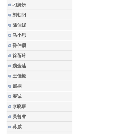
刁妍妍
刘朝阳
陆佳妮
马小思
孙仲颖
徐蓓玲
魏金莲
王佳毅
邵桐
秦诚
李晓康
吴曾睿
蒋威