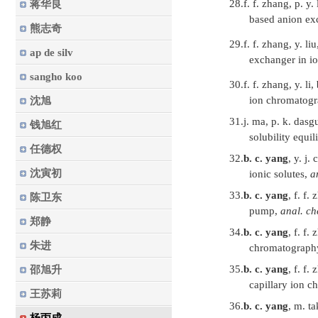
28.
f. f. zhang, p. y. 
蒋华良
based anion ex
熊志奇
29.
f. f. zhang, y. li
ap de silv
exchanger in i
sangho koo
30.
f. f. zhang, y. li,
ion chromatog
沈旭
31.
j. ma, p. k. dasg
钱旭红
solubility equil
任德权
32.
b. c. yang
, y. j.
沈寅初
ionic solutes,
a
33.
b. c. yang
, f. f.
陈卫东
pump,
anal. c
郑静
34.
b. c. yang
, f. f.
朱进
chromatograph
35.
b. c. yang
, f. f.
邵旭升
capillary ion 
王苏莉
36.
b. c. yang
, m. t