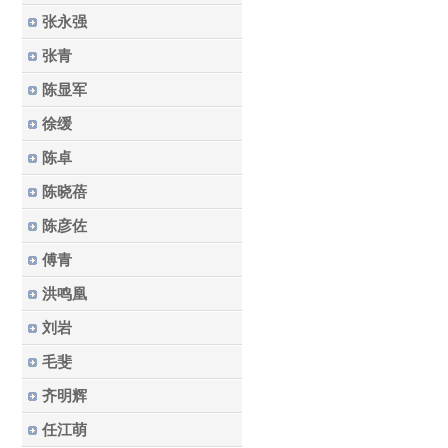
张永强
张青
陈显军
徐缓
陈卓
陈晓蓓
陈彦佐
傅青
洪鸣凰
刘岩
毛斐
齐明辉
任江萌