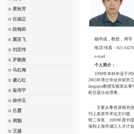
景秋芳
任福正
段梅莉
杨丙成，教授，博导
冀亚飞
电话
/
传真：
021-6425
刘宏伟
e-mail:
罗晓燕
个人简介：
马红梅
1998
年本科毕业于河
虞心红
2003
年博士毕业并留所
dasgupta
教授实验室
从事
翁伟宇
析仪器分会理事。
徐仲玉
主要从事色谱相关
吕霞
刊上发表学术论文
63
篇
明二等奖、
2009
年度中
周翾
项和上海市浦江人才计
王越