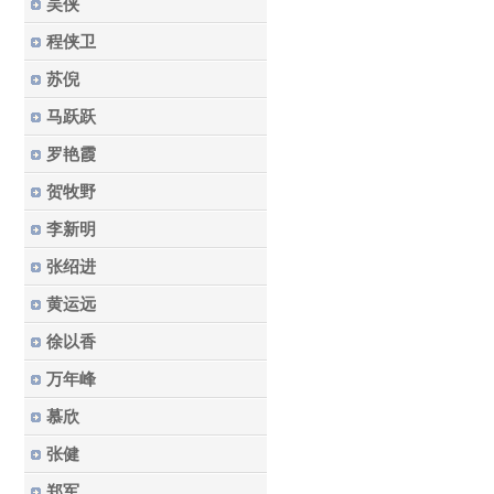
吴侠
程侠卫
苏倪
马跃跃
罗艳霞
贺牧野
李新明
张绍进
黄运远
徐以香
万年峰
慕欣
张健
郑军