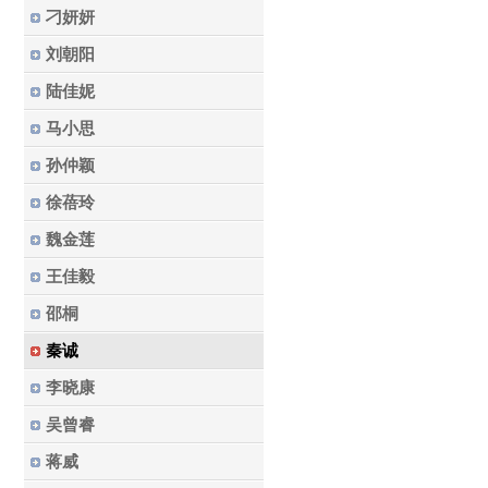
刁妍妍
刘朝阳
陆佳妮
马小思
孙仲颖
徐蓓玲
魏金莲
王佳毅
邵桐
秦诚
李晓康
吴曾睿
蒋威