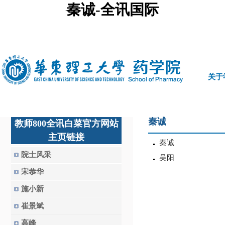
秦诚-全讯国际
中文
|
english
关于
秦诚
教师800全讯白菜官方网站
主页链接
秦诚
院士风采
吴阳
宋恭华
施小新
崔景斌
高峰