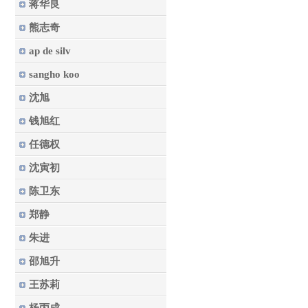
蒋华良
熊志奇
ap de silv
sangho koo
沈旭
钱旭红
任德权
沈寅初
陈卫东
郑静
朱进
邵旭升
王苏莉