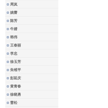
周岚
姚蕾
陈芳
牛婧
韩伟
王春丽
李忠
徐玉芳
朱维平
彭延庆
黄青春
徐晓勇
曹松