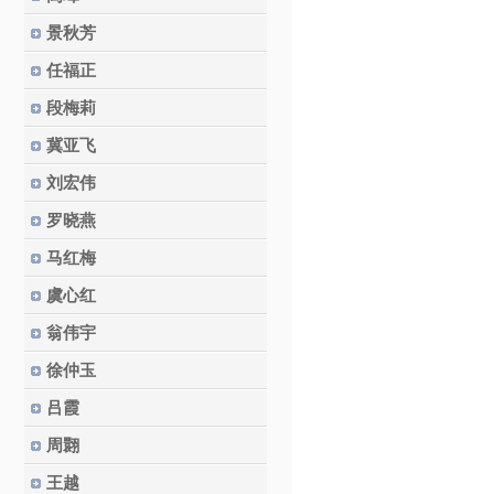
景秋芳
任福正
段梅莉
冀亚飞
刘宏伟
罗晓燕
马红梅
虞心红
翁伟宇
徐仲玉
吕霞
周翾
王越