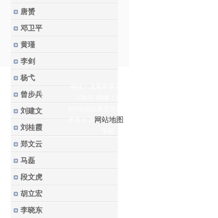
唐赟
邓卫平
黄瑾
李剑
杨弋
地址：上海市徐汇区梅陇路
曾步兵
130号 邮编：200237
800全讯白菜官方网站的版权
刘建文
网站地图
所有 © 2023 华东理工大学药
刘桂霞
学院
郑文云
马磊
段文虎
胡立宏
李晓东