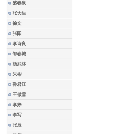
盛春泉
张大生
徐文
张阳
李诗良
邹春城
杨武林
朱彬
孙君江
王傲雪
李婷
李写
张辰