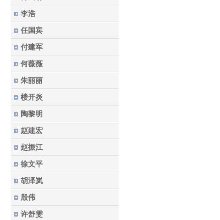
李浩
任国宾
付建军
何薇薇
朱丽丽
楼开炎
陶黎明
赵建宏
赵振江
徐文平
胡泽岚
殷伟
许舒雯