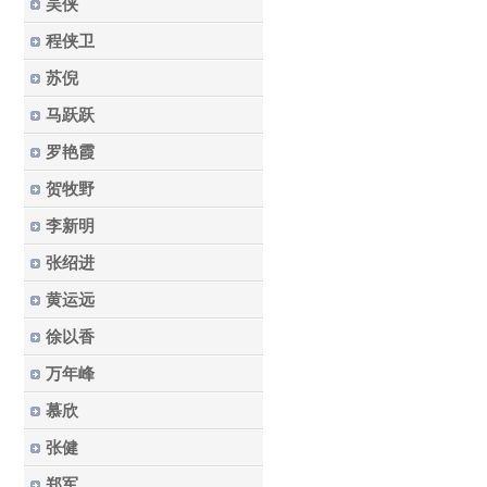
吴侠
程侠卫
苏倪
马跃跃
罗艳霞
贺牧野
李新明
张绍进
黄运远
徐以香
万年峰
慕欣
张健
郑军