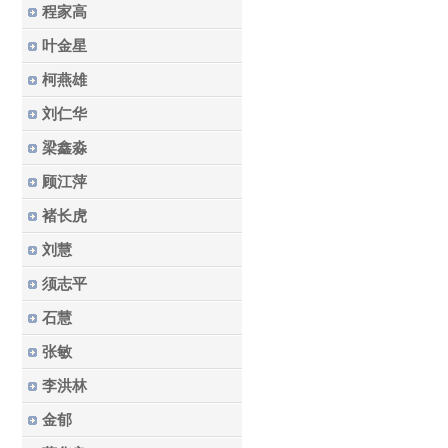
程家高
叶金星
柯燕雄
刘仁华
梁鑫淼
顾江萍
褚长虎
刘慧
须志平
石慧
张敏
李洪林
金郁