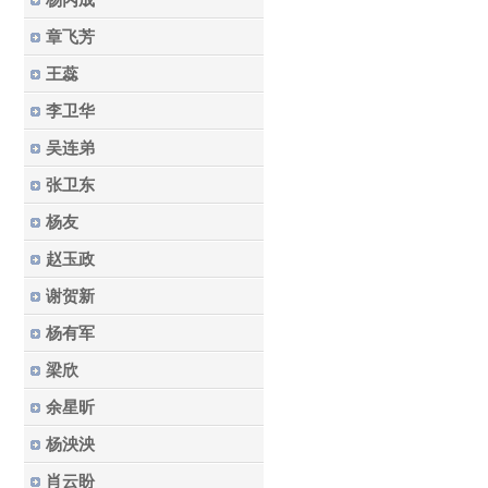
杨丙成
章飞芳
王蕊
李卫华
吴连弟
张卫东
杨友
赵玉政
谢贺新
杨有军
梁欣
余星昕
杨泱泱
肖云盼