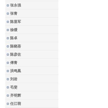
张永强
张青
陈显军
徐缓
陈卓
陈晓蓓
陈彦佐
傅青
洪鸣凰
刘岩
毛斐
齐明辉
任江萌