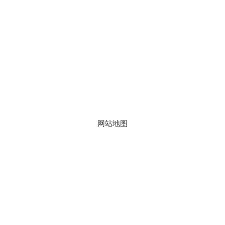
地址：上海市徐汇区梅陇路130号 邮编：200237
800全讯白菜官方网站的版权所有 © 2023 华东理工大学药学院
网站地图