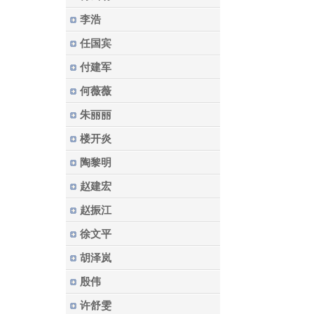
李浩
任国宾
付建军
何薇薇
朱丽丽
楼开炎
陶黎明
赵建宏
赵振江
徐文平
胡泽岚
殷伟
许舒雯