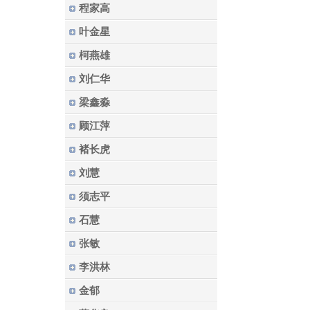
程家高
叶金星
柯燕雄
刘仁华
梁鑫淼
顾江萍
褚长虎
刘慧
须志平
石慧
张敏
李洪林
金郁