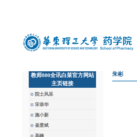
中文
|
english
朱彬
教师800全讯白菜官方网站
主页链接
院士风采
宋恭华
施小新
崔景斌
高峰