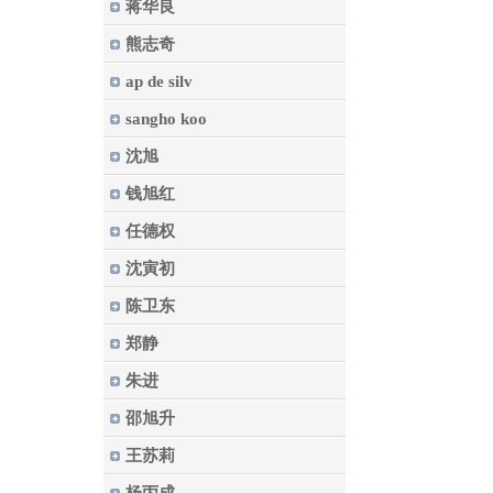
蒋华良
熊志奇
ap de silv
sangho koo
沈旭
钱旭红
任德权
沈寅初
陈卫东
郑静
朱进
邵旭升
王苏莉