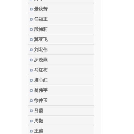
景秋芳
任福正
段梅莉
冀亚飞
刘宏伟
罗晓燕
马红梅
虞心红
翁伟宇
徐仲玉
吕霞
周翾
王越