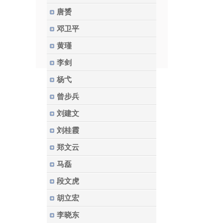
唐赟
邓卫平
黄瑾
李剑
杨弋
曾步兵
刘建文
刘桂霞
郑文云
马磊
段文虎
胡立宏
李晓东