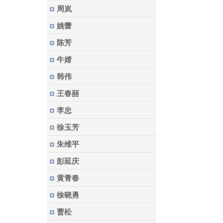
周岚
姚蕾
陈芳
牛婧
韩伟
王春丽
李忠
徐玉芳
朱维平
彭延庆
黄青春
徐晓勇
曹松