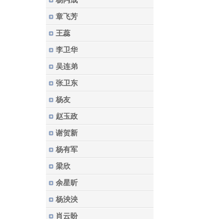
杨丙成
章飞芳
王蕊
李卫华
吴连弟
张卫东
杨友
赵玉政
谢贺新
杨有军
梁欣
余星昕
杨泱泱
肖云盼