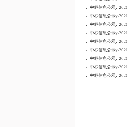
中标信息公示y-2020
中标信息公示y-2020
中标信息公示y-2020
中标信息公示y-2020
中标信息公示y-2020
中标信息公示y-2020
中标信息公示y-2020
中标信息公示y-2020
中标信息公示y-2020