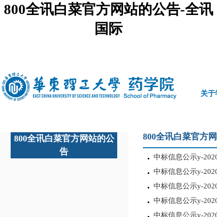
800全讯白菜官方网站的公告-全讯
国际
中文
|
english
关于
800全讯白菜官方
800全讯白菜官方网站的公
告
中标信息公示y-2020
中标信息公示y-2020
中标信息公示y-2020
中标信息公示y-2020
中标信息公示y-2020