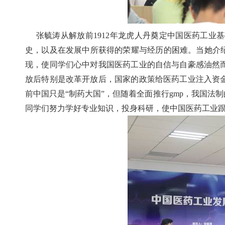
张毓涛从解放前
1912
年龙虎人丹奠定中国医药工业基
史，以及在发展中所获得的荣耀与经历的困难。当她介
现，使同学们心中对我国医药工业的自信与自豪感油然
放后特别是改革开放后，国家的政策给医药工业注入资
前中国只是“制药大国”，但随着全面推行
gmp
，我国法制
同学们努力学好专业知识，投身科研，使中国医药工业跟