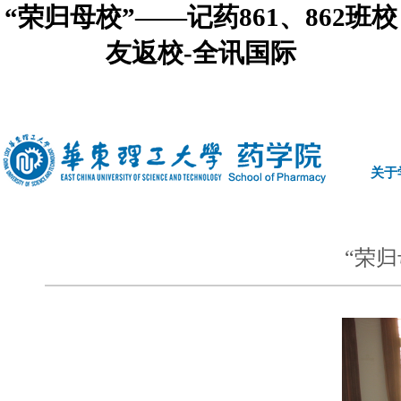
“荣归母校”——记药861、862班校
友返校-全讯国际
中文
|
english
关于
“荣归