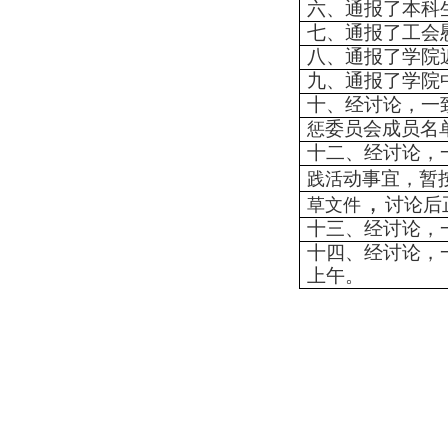
六、通报了本科
七、通报了工会
八、通报了学院
九、通报了学院
十、经讨论，一
委员会成员名
惩
十二、经讨论，
动事宜，暂
践活
，
讨论后
草文件
十三、经讨论，
十四、经讨论，
上午。
地址：上海市徐汇区梅陇路
130号 邮编：200237