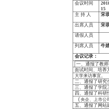
会议时间
201
15
主 持 人
宋
出席人员
宋
请假人员
列席人员
牛婧
会议记录：
一、通报了教师
试时间、培养
面
大学来访事宜。
二、通报了研究
三、通报了学院
四、通报了科研
（
央企
、
上市公
五、通报了网站