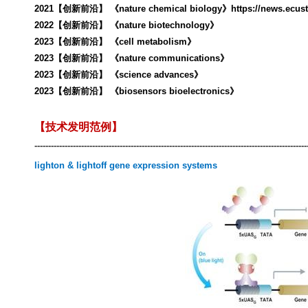
2021
【创新前沿】 《
nature chemical biology
》
https://news.ecus
202
2
【创新前沿】 《
nature biotechnology
》
2023
【创新前沿】 《
cell metabolism
》
2023
【创新前沿】 《
nature communications
》
2023
【创新前沿】 《
science advances
》
2023
【创新前沿】 《
biosensors bioelectronics
》
【技术发明范例】
---------------------------------------------------------------------------------------------------
lighton & lightoff gene expression systems