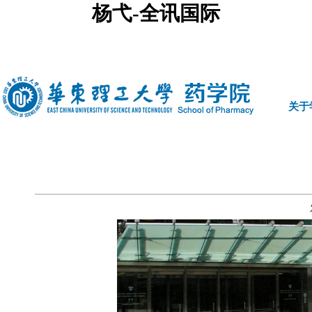
杨弋-全讯国际
中文
|
english
关于