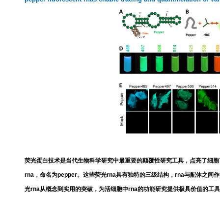
荧光蛋白技术是当代生物科学研究中最重要的颠覆性研究工具，点亮了细胞
rna
，命名为
pepper
。这些荧光
rna
具有独特的三级结构，
rna
与配体之间作
光
rna
从概念到实用的突破，为活细胞中
rna
的功能研究提供极具价值的工具