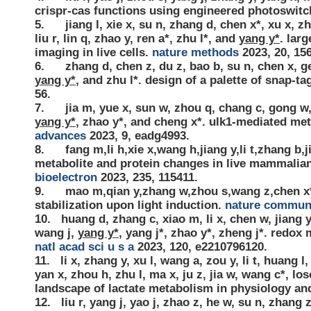
crispr-cas functions using engineered photoswitc
5.
jiang l, xie x, su n, zhang d, chen x*, xu x, z
liu r, lin q, zhao y, ren a*, zhu l*, and
yang y*
. lar
imaging in live cells.
nature methods
2023, 20, 156
6.
zhang d, chen z, du z, bao b, su n, chen x, ge y
yang y*
, and zhu l*. design of a palette of snap-t
56.
7.
jia m, yue x, sun w, zhou q, chang c, gong w, f
yang y*
, zhao y*, and cheng x*. ulk1-mediated met
advances
2023, 9, eadg4993.
8.
fang m,li h,xie x,wang h,jiang y,li t,zhang b
metabolite and protein changes in live mammalian
bioelectron
2023, 235, 115411.
9.
mao m,qian y,zhang w,zhou s,wang z,chen x
stabilization upon light induction.
nature commun
10.
huang d, zhang c, xiao m, li x, chen w, jiang y
wang j,
yang y*
, yang j*, zhao y*, zheng j*. redo
natl acad sci u s a
2023, 120, e2210796120.
11.
li x, zhang y, xu l, wang a, zou y, li t, huang 
yan x, zhou h, zhu l, ma x, ju z, jia w, wang c*, los
landscape of lactate metabolism in physiology an
12.
liu r, yang j, yao j, zhao z, he w, su n, zhang