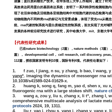
成像；蛋白质药物生产技术。在华东理工大学工作期间，建立了针对
高效表达药用蛋白的基因表达系统；发明了一系列特异性检测细胞内
现了在活体动物及活细胞各亚细胞结构中对细胞代谢的动态检测与成
动物细胞内不同种类
rna
的标记与无背景成像，体现了荧光
rna
从概念
统、
rna
代谢控制系统与蛋白质稳定性控制系统，首次实现了光对哺
发展的各种前沿研究技术进行研究，其中哈佛大学、
mit
、京都大学
【代表性研究成果】
已在
nature biotechnology
（
2
篇），
nature methods
（
3
篇）
篇），
developmental cell
，
cell research, cell discovery,
pnas
1
1
2
篇，授权国家发明专利
10
项，国际专利
4
项。代表性论著如下：
1.
f zuo, l jiang, n su, y zhang, b bao, l wang, 
yang*
. imaging the dynamics of messenger rna wit
10.1038/s41589-024-01629-x.
2.
huang k, song q, fang m, yao d, shen x, xu x,
fluorogenic rna with a large stokes shift.
nature c
3.
wang a, zou y, liu s, zhang x, li t*, zhang l, w
comprehensive multiscale analysis of lactate meta
protocols
2024, 19, 1311.
4.
liu r, yao j, zhou s, yang j, zhang y, yang x, 