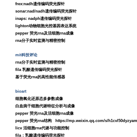
frex:nadh
遗传编码荧光探针
sonar:nad/nadh
遗传编码荧光探针
inaps: nadph
遗传编码荧光探针
lighton
动物细胞光控基因表达系统
pepper
荧光
rna
及活细胞
rna
成像
rna
分子实时监测与精密控制
mit
科技评论
rna
分子实时监测与精密控制
fila
乳酸遗传编码荧光探针
基于荧光
rna
的高性能传感器
bioart
细胞氧化还原态多参数成像
白血病干细胞代谢特征分析与成像
pepper
荧光
rna
及活细胞
rna
成像
pepper
荧光
rna
结构
https://mp.weixin.qq.com/s/h1cvl50dyzyam
licv
活细胞
rna
代谢与功能控制
fila
：乳酸
遗传编码荧光探针