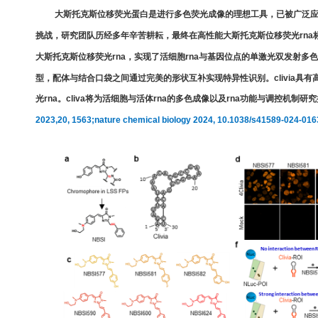
大斯托克斯位移荧光蛋白是进行多色荧光成像的理想工具，已被广泛
挑战，研究
团队历经多年辛苦耕耘，最终在
高性能大斯托克斯位移荧光
r
na
大斯托克斯位移荧光
r
na
，实现了活细胞
rna
与基因位点的单激光双发射多色
型，配体与结合口袋之间通过完美的形状互补实现特异性识别。
clivia
具有
光
rna
。
cliva
将
为活细胞
与活体
rna
的
多色成像以及
r
na
功能
与调控机制
研究
2023
,
20, 1563;
nature chemical biology 2024, 10.1038/s41589-024-016