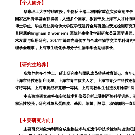
【个人简介】
华东理工大学特聘教授，生物反应器工程国家重点实验室副主任
国家杰出青年基金获得者，入选多个国家、教育部及上海市人才计划
博士学位。毕业后赴美哈佛大学医学院进行金属硫蛋白荧光检测研究
其附属的
brigham & women’s
医院的生物化学副研究员及医学讲师
术发展与应用研究。
2014
年筹建光遗传学与合成生物学交叉学科研究
理学会理事，上海市生物化学与分子生物学学会副理事长。
【研究生培养】
所培养的多个博士、硕士研究生与团队成员曾获教育部
cj
、青年
c
上海市科技创新启明星、上海市青年拔尖人才、上海市青少年科技创新
评特等奖、上海市挑战杯竞赛一等奖、上海高校学生创造发明创新“科
本实验室研究生将在实验技术和仪器分析上受到严格科学训练。
前沿性较强，研究对象从蛋白质、基因、细菌、酵母、动物细胞一直
【主要研究方向】
主要研究对象为利用合成生物技术与光遗传学技术控制与监测细