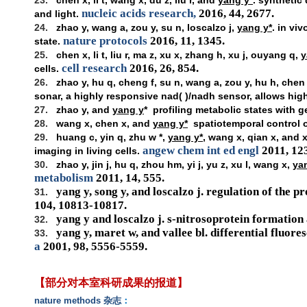
23.
chen x, li t, wang x, du z, liu r, and
yang y*
. synthetic
nucleic acids research,
2016, 44, 2677.
and light.
24.
zhao y, wang a, zou y, su n, loscalzo j,
yang y*
. in vi
nature protocols
2016, 11, 1345.
state.
25.
chen x, li t, liu r, ma z, xu x, zhang h, xu j, ouyang q,
y
cell research
2016, 26, 854.
cells.
26.
zhao y, hu q, cheng f, su n, wang a, zou y, hu h, chen 
sonar, a highly responsive nad( )/nadh sensor, allows hi
27.
zhao y, and
yang y
* profiling metabolic states with 
28.
wang x, chen x, and
yang y*
spatiotemporal control o
29.
huang c, yin q, zhu w *,
yang y*
, wang x, qian x, and x
angew chem int ed engl
2011, 123
imaging in living cells.
30.
zhao y, jin j, hu q, zhou hm, yi j, yu z, xu l, wang x,
ya
metabolism
2011, 14, 555.
yang y, song y, and loscalzo j. regulation of the
31.
104, 10813-10817.
yang y and loscalzo j. s-nitrosoprotein formation 
32.
yang y, maret w, and vallee bl. differential fluore
33.
a
2001, 98, 5556-5559.
【部分对本室科研成果的报道】
nature methods
杂志
：