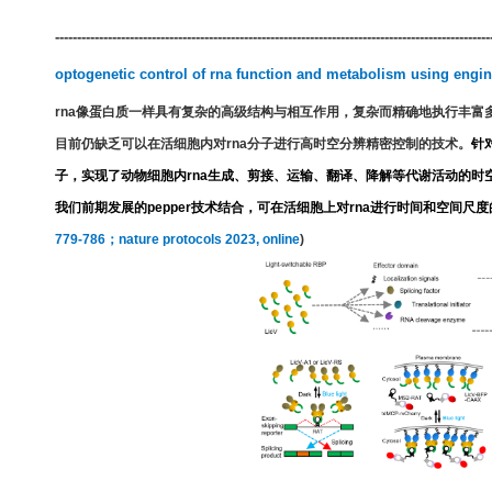
---------------------------------------------------------------------------------------------------
optogenetic control of rna function and metabolism using engin
rna
像蛋白质一样具有复杂的高级结构与相互作用，复杂而精确地执行丰富
目前仍缺乏可以在活细胞内对
rna
分子进行高时空分辨精密控制的技术。
针
子，实现了动物细胞内
rna
生成、剪接、运输、翻译、降解等代谢活动的时
我们前期发展的
pepper
技术结合，可在活细胞上对
rna
进行时间和空间尺度
779
-786
；
nature protocols 2023, online
)