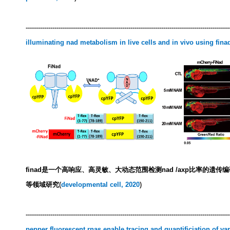
---------------------------------------------------------------------------------------------------
illuminating nad metabolism in live cells and in vivo using
fina
finad
是一个高响应、高灵敏、大动态范围检测
nad /axp
比率的遗传编
等领域研究
(
deve
lopmental cell
, 20
20
)
---------------------------------------------------------------------------------------------------
pepper fluorescent rnas enable tracing and quantificiation of var