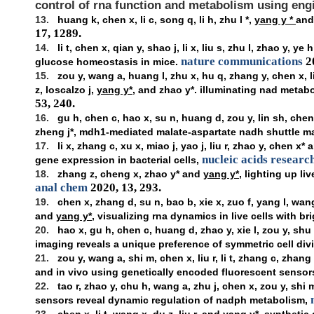
control of rna function and metabolism using eng
13.
huang k, chen x, li c, song q, li h, zhu l *,
yang y *
and
17, 1289.
14.
li t, chen x, qian y, shao j, li x, liu s, zhu l, zhao y, ye 
nature communications
20
glucose homeostasis in mice.
15.
zou y, wang a, huang l, zhu x, hu q, zhang y, chen x, li 
z, loscalzo j,
yang y*
, and zhao y*. illuminating nad metabo
53, 240.
16.
gu h, chen c, hao x, su n, huang d, zou y, lin sh, chen x
zheng j*, mdh1-mediated malate-aspartate nadh shuttle main
17.
li x, zhang c, xu x, miao j, yao j, liu r, zhao y, chen x* 
nucleic acids researc
gene expression in bacterial cells,
18.
zhang z, cheng x, zhao y* and
yang y*
, lighting up l
anal chem
2020, 13, 293.
19.
chen x, zhang d, su n, bao b, xie x, zuo f, yang l, wang h
and
yang y*
, visualizing rna dynamics in live cells with b
20.
hao x, gu h, chen c, huang d, zhao y, xie l, zou y, shu
imaging reveals a unique preference of symmetric cell div
21.
zou y, wang a, shi m, chen x, liu r, li t, zhang c, zhang z
and in vivo using genetically encoded fluorescent sensor
22.
tao r, zhao y, chu h, wang a, zhu j, chen x, zou y, shi m,
sensors reveal dynamic regulation of nadph metabolism,