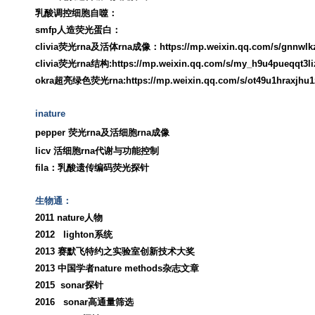
乳酸
调控细胞自噬：
smfp
人造荧光蛋白：
clivia
荧光
rna
及活体
rna
成像：
https://mp.weixin.qq.com/s/gnnwl
clivia
荧光
rna
结构
:
https://mp.weixin.qq.com/s/my_h9u4pueqqt3l
okra
超亮绿色荧光
rna
:
https://mp.weixin.qq.com/s/ot49u1hraxjh
inature
pepper
荧光
rna
及活细胞
rna
成像
licv
活细胞
rna
代谢与功能控制
fila
：乳酸
遗传编码荧光探针
生物通：
2011
nature
人物
2012
lighton
系统
2013
赛默飞特约之实验室创新技术大奖
2013
中国学者
nature methods
杂志文章
2015
sonar
探针
2016
sonar
高通量筛选