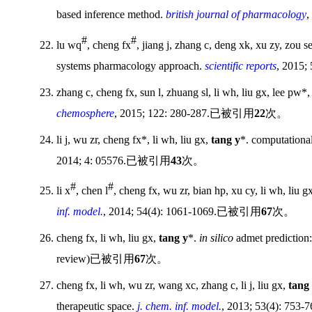
based inference method.
british journal of pharmacology
,
#
#
22. lu wq
, cheng fx
, jiang j, zhang c, deng xk, xu zy, zou s
systems pharmacology approach.
scientific reports
, 2015;
23. zhang c, cheng fx, sun l, zhuang sl, li wh, liu gx, lee pw*
chemosphere
, 2015; 122: 280-287.
已被引用
22
次。
24. li j, wu zr, cheng fx*, li wh, liu gx,
tang y
*. computational
2014; 4: 05576.
已被引用
43
次。
#
#
25. li x
, chen l
, cheng fx, wu zr, bian hp, xu cy, li wh, liu g
inf. model.
, 2014; 54(4): 1061-1069.
已被引用
67
次。
26. cheng fx, li wh, liu gx,
tang y
*.
in silico
admet prediction:
review)
已被引用
67
次。
27. cheng fx, li wh, wu zr, wang xc, zhang c, li j, liu gx,
tang
therapeutic space.
j. chem. inf. model.
, 2013; 53(4): 753-7