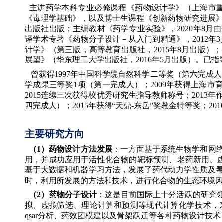
主讲药学本科专业必修课程《药物设计学》（上海市
《毒理学基础》，以及博士生课程《创新药物研究进展》
出版社出版；主编教材《药学专业实验》，2020年8
译学术专著《药物分子设计－从入门到精通》，2012年
计学》（第三版，高等教育出版社，
2015
年
8
月出版）；
展望》（华东理工大学出版社，
2016
年
5
月出版）。已指
曾获得
1997
年中国科学院自然科学二等奖（第六完成人
学成果三等奖
1
项（第一完成人）；
2009
年获得上海市
2015
连续三次
获得校优秀研究生指导教师称号；
2013
年
四完成人）；
2015
年获得“天鼎
-
东岳”奖教金特等奖；
201
主要研究方向
（
1
）药物设计方法发展
：一方面基于系统生物学和网
用，并成功应用于活性化合物的靶标预测、老药新用、
基于大数据和机器学习方法，发展了药代动力学性质及
时，利用所发展的方法和技术，进行化合物的生态环境
（
2
）药物分子设计
：这是目前国际上十分活跃的研究
拟、虚拟筛选、理论计算和预测等现代计算化学技术，
qsar
分析、药效团模建以及骨架跃迁等各种药物设计技术