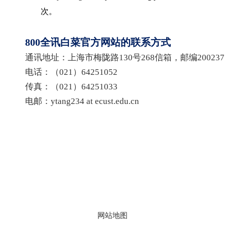
次。
800全讯白菜官方网站的联系方式
通讯地址：上海市梅陇路
130
号
268
信箱，邮编
200237
电话：（
021
）
64251052
传真：（
021
）
64251033
电邮：
ytang234 at ecust.edu.cn
地址：上海市徐汇区梅陇路
130号 邮编：200237
800全讯白菜官方网站的版权
网站地图
所有 © 2023 华东理工大学药