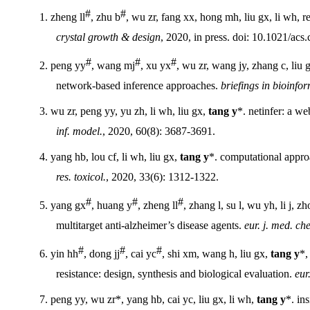
#
#
1.
zheng ll
, zhu b
, wu zr, fang xx, hong mh, liu gx, li wh, 
crystal growth & design
, 2020, in press. doi: 10.1021/ac
#
#
#
2.
peng yy
, wang mj
, xu yx
, wu zr, wang jy, zhang c, liu g
network-based inference approaches.
briefings in bioinfo
3.
wu zr, peng yy, yu zh, li wh, liu gx,
tang y
*. netinfer: a w
inf. model.
, 2020, 60(8): 3687-3691.
4.
yang hb, lou cf, li wh, liu gx,
tang y
*. computational approa
res. toxicol.
, 2020, 33(6): 1312-1322.
#
#
#
5.
yang gx
, huang y
, zheng ll
, zhang l, su l, wu yh, li j, z
multitarget anti-alzheimer’s disease agents.
eur. j. med. ch
#
#
#
6.
yin hh
, dong jj
, cai yc
, shi xm, wang h, liu gx,
tang y
*,
resistance: design, synthesis and biological evaluation.
eur
7.
peng yy, wu zr*, yang hb, cai yc, liu gx, li wh,
tang y
*. in