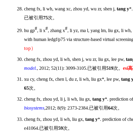
28. cheng fx, li wh, wang xc, zhou yd, wu zr, shen j,
tang y
*.
已被引用
75
次。
#
#
#
29. hu gp
, li x
, zhang x
, li yz, ma l, yang lm, liu gx, li w
with human ledgf/p75 via structure-based virtual screenin
top
）
30. cheng fx, zhou yd, li wh, shen j, wu zr, liu gx, lee pw,
tan
model.
, 2012; 52(11): 3099-3105.
已被引用
519
次。
esi
高
31. xu cy, cheng fx, chen l, du z, li wh, liu gx*, lee pw,
tang 
65
次。
32. cheng fx, zhou yd, li j, li wh, liu gx,
tang y
*. prediction 
biosystems
,2012; 8(9): 2373-2384.
已被引用
64
次。
33. cheng fx, zhou yd, li wh, liu gx,
tang y
*. prediction of c
e41064.
已被引用
59
次。