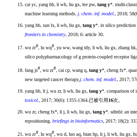
15. cai yc, yang hb, li wh, liu gx, lee pw,
tang y
*. multi-class
machine learning methods.
j. chem. inf. model.
, 2018; 58(
16. yang hb, sun lx, li wh, liu gx,
tang y
*.
in silico
prediction 
frontiers in chemistry
, 2018; 6: article 30.
#
#
17. wu zr
, lu wq
, yu ww, wang tdy, li wh, liu gx, zhang hk
silico
polypharmacology of g protein-coupled receptor lig
#
#
18. fang js
, wu zr
, cai cp, wang q,
tang y
*, cheng fx*. qua
new targeted cancer therapy.
j. chem. inf. model.
, 2017; 57
19. yang hb, li j, wu zr, li wh, liu gx,
tang y
*. comparison of i
toxicol.
, 2017; 30(6): 1355-1364.
已被引用
16
次。
20. wu zr, cheng fx*, li j, li wh, liu gx,
tang y
*. sdtnbi: an in
repositioning.
briefings in bioinformatics
, 2017; 18(2): 3
#
#
21. wu zr
, lu wq
, wu d, luo aq, bian hp, li j, li wh, liu gx,