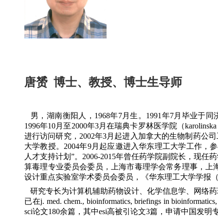
唐赟 博士、教授、博士生导师
男，湖南衡阳人，
1968
年
7
月生。
1991
年
7
月毕业于同
1996
年
10
月至
2000
年
3
月在瑞典卡罗林医学院（
karolinska 
进行访问研究，
2002
年
3
月起进入加拿大的生物制药公司
大学教授。
2004
年
9
月起应邀进入华东理工大学工作，参
人才支持计划”。
2006-2015
年曾任药学院副院长，现任药
算毒理专业委员会委员，上海市毒理学会常务理事，上
设计重点实验室学术委员会委员，《华东理工大学学报
研究专长为计算机辅助药物设计、化学信息学、网络药
已在
j. med. chem., bioinformatics, briefings in bioinformatics,
sci
论文
180
余篇，其中
esi
高被引论文
3
篇
，申请中国发明专