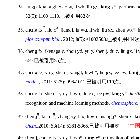
34. hu gp, kuang gl, xiao w, li wh, liu gx,
tang y
*. performanc
52(5): 1103-1113.
已被引用
62
次。
#
#
35. cheng fx
, liu c
, jiang j, lu wq, li wh, liu gx, zhou wx*,
plos comput. biol.
, 2012; 8(5): e1002503.
已被引用
414
次
36. cheng fx, ikenaga y, zhou yd, yu y, shen j, du z, liu gx, l
669.
已被引用
55
次。
37. cheng fx, yu y, shen j, yang l, li wh*, liu gx, lee pw,
tang 
model.
, 2011; 51(5): 996-1011.
已被引用
110
次。
38. cheng fx, shen j, yu y, li wh, liu gx, lee pw,
tang y
*.
in sil
recognition and machine learning methods.
chemosphere
,
#
#
39. shen j
, tan cf
, zhang yy, li x, li wh, huang j*, shen x,
ta
（中
chem.
,2010; 53(14): 5361-5365.
已被引用
40
次。
40. shen j, cheng fx, xu y, li wh*,
tang y
*. estimation of adme