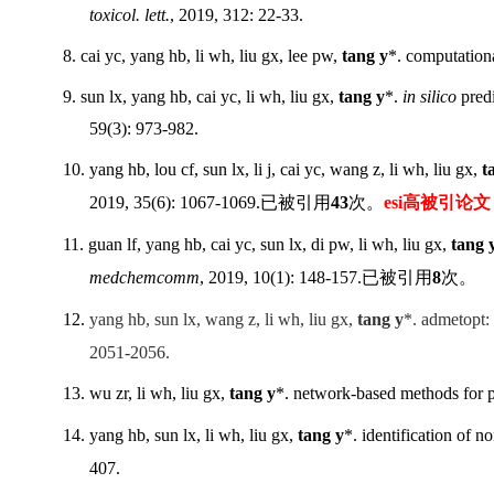
toxicol. lett.
, 2019, 312: 22-33.
8.
cai yc, yang hb, li wh, liu gx, lee pw,
tang y
*. computationa
9.
sun lx, yang hb, cai yc, li wh, liu gx,
tang y
*.
in silico
predi
59(3): 973-982.
10.
yang hb, lou cf, sun lx, li j, cai yc, wang z, li wh, liu gx,
t
2019, 35(6): 1067-1069.已被引用
43
次。
esi高被引论文
11.
guan lf, yang hb, cai yc, sun lx, di pw, li wh, liu gx,
tang 
medchemcomm
, 2019, 10(1): 148-157.已被引用
8
次。
12.
yang hb, sun lx, wang z, li wh, liu gx,
tang y
*. admetopt:
2051-2056.
13. wu zr, li wh, liu gx,
tang y
*. network-based methods for pr
14. yang hb, sun lx, li wh, liu gx,
tang y
*. identification of n
407.