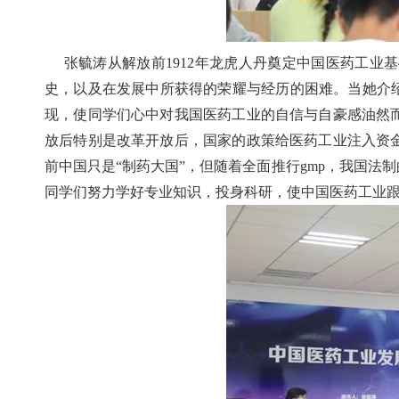
张毓涛从解放前
1912
年龙虎人丹奠定中国医药工业基
史，以及在发展中所获得的荣耀与经历的困难。当她介
现，使同学们心中对我国医药工业的自信与自豪感油然
放后特别是改革开放后，国家的政策给医药工业注入资
前中国只是“制药大国”，但随着全面推行
gmp
，我国法制
同学们努力学好专业知识，投身科研，使中国医药工业跟