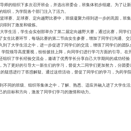
导师的组织下多次召开班会，并选出班委会，班集体初步组建。为了让新
的组织，为学院各个部门注入了活力。
篮球赛、足球赛、定向越野比赛中，班级凝聚力得到进一步的巩固，班
识得到了激发和锻炼。
大学生活，学生会实创部举办了第二届定向越野大赛，通过比赛，同学们
了女生比赛环节，每场比赛的第二节由女生参赛，增加了同学们沟通、交
入到了大学生活之中，进一步促进了同学们的交流，增强了同学们的团队
，学院领导高度重视，纷纷披挂上阵，向同学们进行学习方面的引导。在开
还组织了学长经验交流会，邀请了优秀学长分享自己大学期间的成功经验
，为了更好的引导大一新生们的学习，督促大二同学们更加努力，分团委
在的疑惑进行了答惑解疑。通过这些活动，督促了同学们的学习，为药学
入到不同的班级、组织等集体之中，了解、熟悉、适应并融入进了大学生
己的目标和方向，激发了同学们学习的激情和动力。