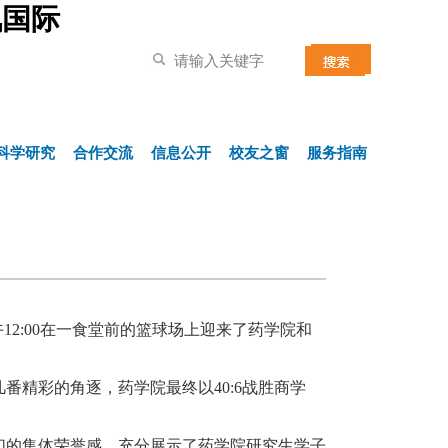
讯国际
科学研究
合作交流
信息公开
校友之窗
服务指南
午
12:00
在一食堂前的篮球场上迎来了药学院和
几番精彩的角逐，药学院最终以
40:6
战胜商学
们的集体荣誉感，充分展示了药学院研究生学子