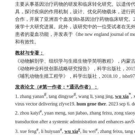
主要从事基因治疗药物的研发和临床转化研究。以遗传
具，探讨疾病的作用机制，设计、优化药物载体，进行
合作，开展了亚洲首个血友病
b
基因治疗药物临床研究。
液学十大研究进展。此外，该研究中的一位受试者在无
患者的凝血功能，并发表于《
the new england journal of m
和有效性。
教材
与专著：
《动物解剖学、组织学与生殖生物学简明教程》
，
内蒙
《动物种业科技创新战略研究报告》，科学出版社，
2015
《
哺乳动物生殖工程学
》，
科学出版社，
2018.10
，
isbn9
发表论文（
#
第一作者；
*
通讯作者）：
#
#
*
1. zhang yanan
, tang dingyue
, wang li, yang jing,
wu xia
, 
virus vector delivering zfyve19.
hum gene ther
. 2023 sep 6. 
#
2. zhou kaiyi
, yuan meng, sun jiabao, zhang feixu, zong xiaoyi
transduction after a systemic administration and enhances aav9
#
#
#
#
3. xue feng
, li huiyuan
,
wu xia
, liu wei
, zhang feixu, tang