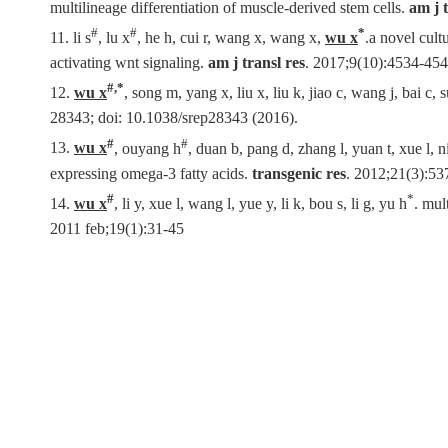
multilineage differentiation of muscle-derived stem cells.
am j t
#
#
*
11. li s
, lu x
, he h, cui r, wang x, wang x,
wu x
.a novel cul
activating wnt signaling.
am j transl res
. 2017;9(10):4534-454
#,*
12.
wu x
, song m, yang x, liu x, liu k, jiao c, wang j, bai c, su
28343; doi: 10.1038/srep28343 (2016).
#
#
13.
wu x
, ouyang h
, duan b, pang d, zhang l, yuan t, xue l, ni 
expressing omega-3 fatty acids.
transgenic res
. 2012;21(3):53
#
*
14.
wu x
, li y, xue l, wang l, yue y, li k, bou s, li g, yu h
. mul
2011 feb;19(1):31-45
地址：上海市徐汇区梅陇路