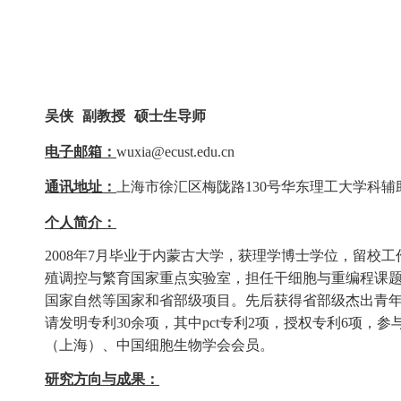
吴侠 副教授 硕士生导师
电子邮箱：
wuxia@ecust.edu.cn
通讯地址：
上海市徐汇区梅陇路
130
号华东理工大学
科辅
个人简介：
2008
年
7
月毕业于内蒙古大学，获理学博士学位，留校工
殖调控与繁育国家重点实验室，担任干细胞与重编程课
国家自然等国家和省部级项目。先后获得
省部级
杰出青
请发明专利
30
余
项，其中
pct
专利
2
项，
授权专利
6
项，
参
（上海）、中国细胞生物学会会员。
研究方向与成果：