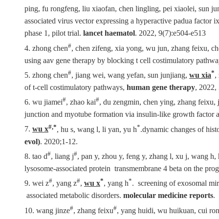
ping, fu rongfeng, liu xiaofan, chen lingling, pei xiaolei, sun j
associated virus vector expressing a hyperactive padua factor ix
phase 1, pilot trial.
lancet haematol
. 2022, 9(7):e504-e513
#
4. zhong chen
, chen zifeng, xia yong, wu jun, zhang feixu, 
using aav gene therapy by blocking t cell costimulatory pathw
#
*
5. zhong chen
, jiang wei, wang yefan, sun junjiang,
wu xia
,
of t-cell costimulatory pathways,
human gene therapy
, 2022,
#
#
6. wu jiamei
, zhao kai
, du zengmin, chen ying, zhang feixu, 
junction and myotube formation via insulin-like growth factor
#,*
*
7.
wu x
, hu s, wang l, li yan, yu h
.dynamic changes of hist
evol)
. 2020;1-12.
#
#
8. tao d
, liang j
, pan y, zhou y, feng y, zhang l, xu j, wang h,
lysosome-associated protein transmembrane 4 beta on the progr
#
#
*
*
9. wei z
, yang z
,
wu x
, yang h
. screening of exosomal mirn
associated metabolic disorders.
molecular medicine reports
.
#
#
10. wang jinze
, zhang feixu
, yang huidi, wu huikuan, cui ron