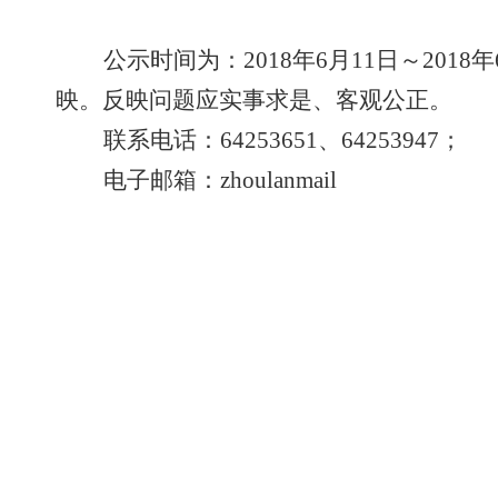
公示时间为：
2018
年
6
月
11
日～
2018
年
映。反映问题应实事求是、客观公正。
联系电话：
64253651
、
64253947
；
电子邮箱：
zhoulanmail
地址：上海市徐汇区梅陇路
130号 邮编：200237
800全讯白菜官方网站的版权