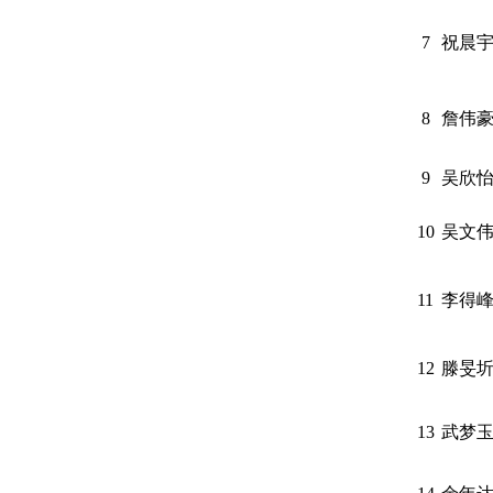
7
祝晨
8
詹伟
9
吴欣
10
吴文
11
李得
12
滕旻
13
武梦