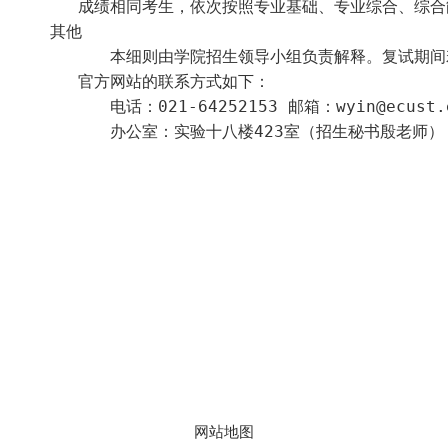
成绩
相同考生，依次按照专业基础、专业综合、综合
其他
本细则由学院招生领导小组负责解释。复试期间
官方网站的联系方式如下：
电话：
021-64252153
邮箱：
wyin@ecust.
办公室：实验十八楼
423
室（招生秘书
地址：上海市徐汇区梅陇路
130号 邮编：200237
800全讯白菜官方网站的版权
网站地图
所有 © 2023 华东理工大学药