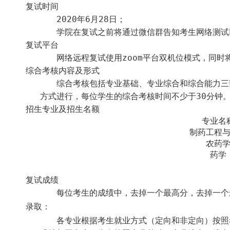
复试时间
2020
年
6
月
28
日；
学院在复试之前将通过微信群告知考生网络测试
复试平台
网络远程复试使用
zoom
平台双机位模式，同时
综合考核内容及形式
综合考核包括专业基础、专业综合和综合能力三
方式进行，每位学生的综合考核时间不少于
30
分钟
招生专业及招生名额
专业名
制药工程
农药
药学
复试成绩
每位考生的成绩中，去掉一个最高分，去掉一个
录取：
各专业
根据考生就业方式（定向和非
定向）按照