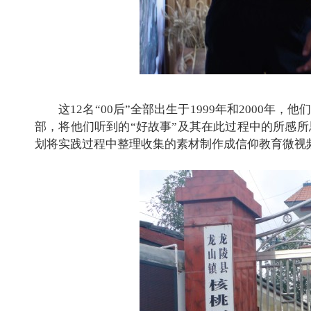
这
12
名“
00
后”全部出生于
1999
年和
2000
年，他
部，将他们听到的“好故事”及其在此过程中的所感
划将实践过程中整理收集的素材制作成信仰教育微视