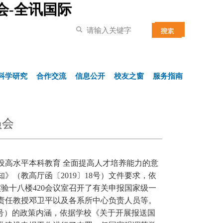
会-全讯国际
科学研究
合作交流
信息公开
校友之窗
服务指南
员会
设高水平本科教育 全面提高人才培养能力的意
知》（教高厅函〔
2019
〕
18
号）文件要求，依
实验十八楼
420
会议室召开了有关申报国家级一
责任教授邓卫平以及各系所中心负责人员等。
号）的政策内涵，依据学校《关于开展报送国