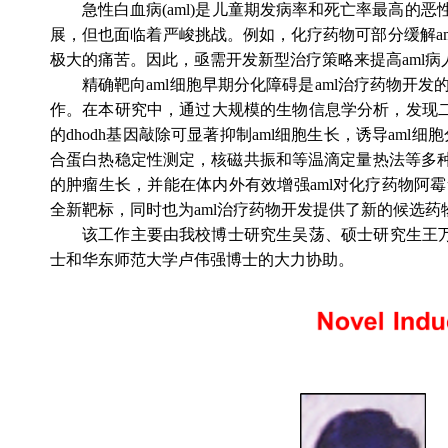
急性白血病
(aml)
是儿童期发病率和死亡率最高的恶
展，但也面临着严峻挑战。例如，化疗药物可部分缓解
a
极大的痛苦。因此，亟需开发新型治疗策略来提高
aml
病
精确靶向
aml
细胞早期分化障碍是
aml
治疗药物开发
作。在本研究中，通过大规模的生物信息学分析，发现
的
dhodh
基因敲除可显著抑制
aml
细胞生长，诱导
aml
细胞
合蛋白热稳定性测定，核磁共振和等温滴定量热法等多
的肿瘤生长，并能在体内外有效增强
aml
对化疗药物阿霉
全新靶标，同时也为
aml
治疗药物开发提供了新的候选药
该工作主要由我校博士研究生吴荡、硕士研究生王
士和华东师范大学卢伟强博士的大力协助。