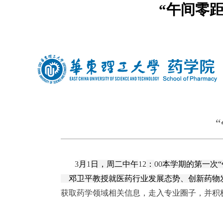
“午间零
中文
|
english
3
月
1
日，周二中午
12
：
00
本学期的第一次
“
邓卫平教授就医药行业发展态势、创新药物
获取药学领域相关信息，走入专业圈子，并积