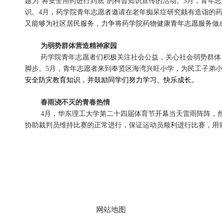
题为“将安全用药进行到底”的科普知识宣传的活动。3月，青年
识。4月，
药学院青年志愿者邀请在老年痴呆症研究颇有造诣的
又能够为社区居民服务，力争将药学院药物健康青年志愿服务做
为弱势群体营造精神家园
药学院青年志愿者们积极关注社会公益，关心社会弱势群体
脚步。5月，青年志愿者来到奉贤区海湾兴旺小学，为民工子弟
安全防灾教育知识，并鼓励同学们努力学习、快乐成长。
春雨浇不灭的青春热情
4月，华东理工大学第二十四届体育节开幕当天雷雨阵阵，
协助裁判员维持比赛的正常进行，保证运动员顺利进行比赛，用
地址：上海市徐汇区梅陇路
130号 邮编：200237
800全讯白菜官方网站的版权
网站地图
所有 © 2023 华东理工大学药
学院