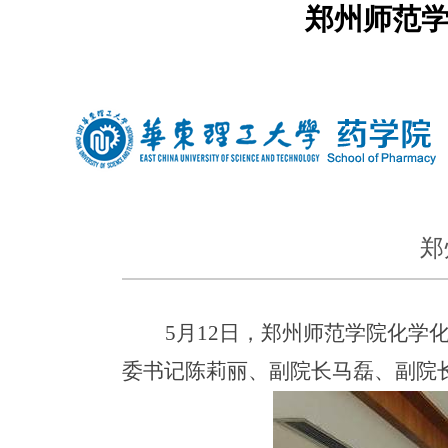
郑州师范学
中文
|
english
郑
5
月
12
日，郑州师范学院化学
委书记陈莉丽、副院长马磊、副院