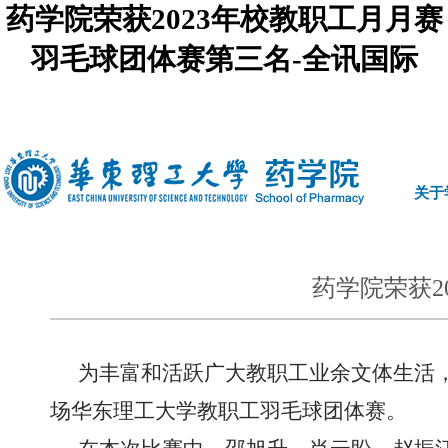
药学院荣获2023年校教职工月月赛
羽毛球团体赛第三名-全讯国际
中文
|
english
关于
药学院荣获2
为丰富和活跃广大教职工业余文体生活
场华东理工大学教职工羽毛球团体赛。