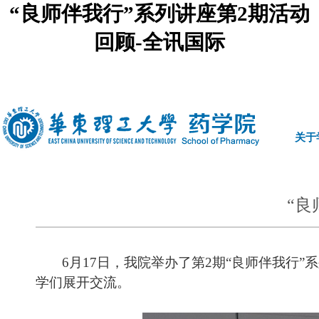
“良师伴我行”系列讲座第2期活动
回顾-全讯国际
中文
|
english
关于
“良
6
月
17
日，我院举办了第
2
期“良师伴我行”
学们展开交流。