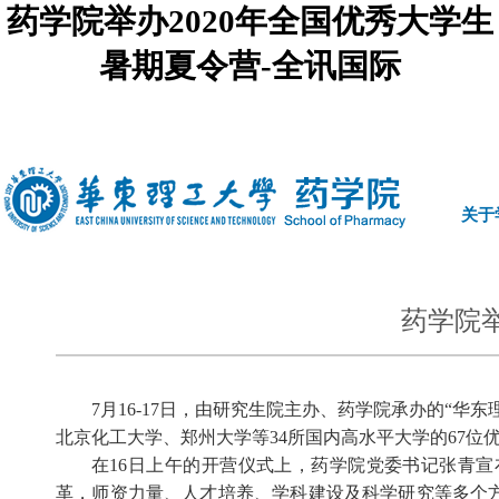
药学院举办2020年全国优秀大学生
暑期夏令营-全讯国际
中文
|
english
关于
药学院举
7
月
16-17
日，由研究生院主办、药学院承办的“华东
北京化工大学、郑州大学等
34
所国内高水平大学的
67
位
在
16
日上午的开营仪式上，药学院党委书记张青宣
革，师资力量、人才培养、学科建设及科学研究等多个