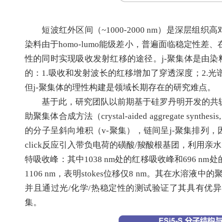
短波红外区间（~1000-2000 nm）是深层
染料由于homo-lumo能级差小，普遍面临稳定性
性的同时实现吸收发射红移的途径。j-聚集体是由染
的：1.吸收和发射波长的红移增加了穿透深度；2.
但j-聚集体的理性构建是领域长期存在的研究难点。
基于此，研究团队以前期基于硅罗丹明开发的共轭延
助聚集体合成方法（crystal-aided aggregate 
的分子呈斜向堆积（v-聚集），链间呈j-聚集排列
click反应引入带负电荷的磺酸/羧酸根基团，利
特吸收峰：其中1038 nm处的红移吸收峰和696 n
1106 nm，表明stokes位移仅8 nm。其在水
并且通过光/化学/热稳定性的测试验证了其具有优异的
集。